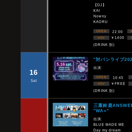
【DJ】
KAI
Nowny
KAORU
OPEN
22:00
￥1400
ADV
(DRINK 別)
"対バンライブ20
出演:
16
OPEN
10:45
Sat
￥FREE
ADV
(DRINK 別)
三重鈴鹿ANSWE
"WA="
出演:
BLUE MADE ME
Day my dream