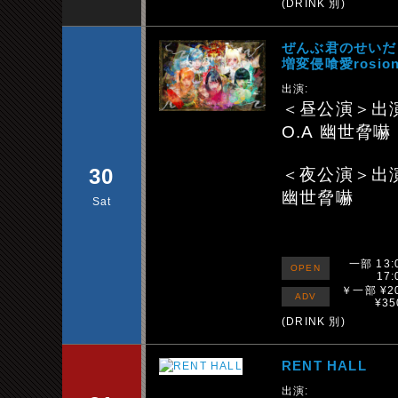
(DRINK 別)
ぜんぶ君のせいだ
増変侵喰愛rosion
出演:
＜昼公演＞出
O.A 幽世脅嚇
30
＜夜公演＞出
幽世脅嚇
Sat
一部 13:
OPEN
17:
￥一部 ¥2
ADV
¥35
(DRINK 別)
RENT HALL
出演: