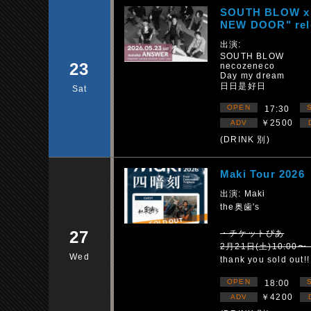
SOUTH BLOW x n
NEW DOOR" rele
出演:
SOUTH BLOW
23
necozeneco
Day my dream
日日是好日
Sat
OPEN
17:30
￥2500
ADV
(DRINK 別)
Maki Tour 20
出演: Maki
the奥歯's
27
・チケットぴあ
2月21日(土)10:0
Wed
thank you sold out!!
OPEN
18:00
￥4200
ADV