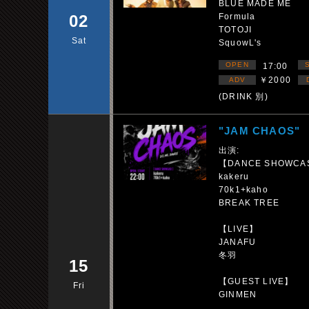
BLUE MADE ME
02
Formula
TOTOJI
Sat
SquowL's
OPEN
17:00
￥2000
ADV
(DRINK 別)
"JAM CHAOS"
出演:
【DANCE SHOWCA
kakeru
70k1+kaho
BREAK TREE
【LIVE】
JANAFU
冬羽
15
【GUEST LIVE】
Fri
GINMEN