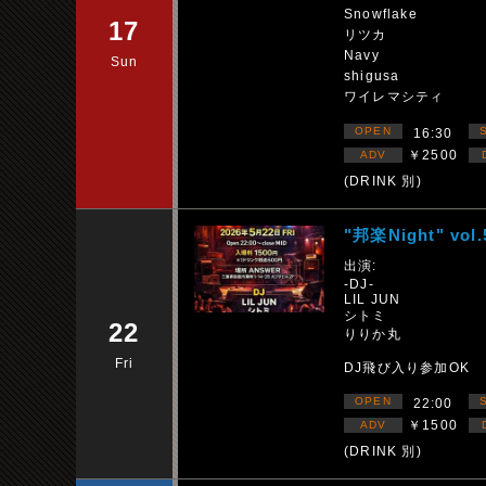
Snowflake
17
リツカ
Navy
Sun
shigusa
ワイレマシティ
OPEN
16:30
￥2500
ADV
(DRINK 別)
"邦楽Night" vol.
出演:
-DJ-
LIL JUN
シトミ
22
りりか丸
Fri
DJ飛び入り参加OK
OPEN
22:00
￥1500
ADV
(DRINK 別)