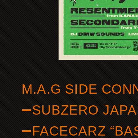
M.A.G SIDE CON
➖SUBZERO JAPA
➖FACECARZ “BAS