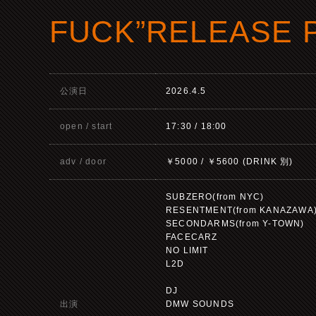
FUCK”RELEASE 
公演日
2026.4.5
open / start
17:30 / 18:00
adv / door
￥5000 / ￥5600 (DRINK 別)
SUBZERO(from NYC)
RESENTMENT(from KANAZAWA
SECONDARMS(from Y-TOWN)
FACECARZ
NO LIMIT
L2D
DJ
出演
DMW SOUNDS