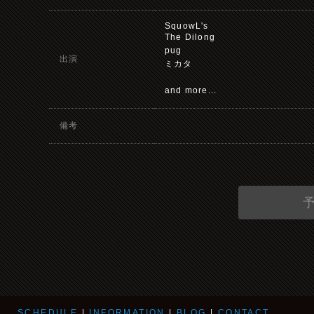
SquowL's
The Dilong
pug
出演
ミカタ
and more...
備考
SCHEDULE
|
INFORMATION
|
BLOG
|
CONTACT