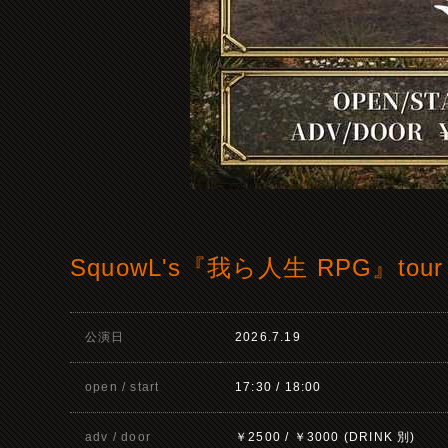
SquowL's『我ら人生 RPG』tour
公演日
2026.7.19
open / start
17:30 / 18:00
adv / door
￥2500 / ￥3000 (DRINK 別)